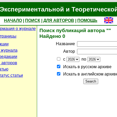
Экспериментальной и Теоретическо
НАЧАЛО
|
ПОИСК
|
ДЛЯ АВТОРОВ
|
ПОМОЩЬ
рмация о журнале
Поиск публикаций автора ""
Найдено 0
страницы
Название
кции
 журнала
Автор
редакции
с
по
 авторов
Искать в русском архиве
атью
Искать в английском архив
атус статьи