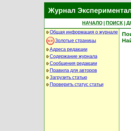
Журнал Экспериментал
НАЧАЛО
|
ПОИСК
|
Д
Общая информация о журнале
По
На
Золотые страницы
Адреса редакции
Содержание журнала
Сообщения редакции
Правила для авторов
Загрузить статью
Проверить статус статьи