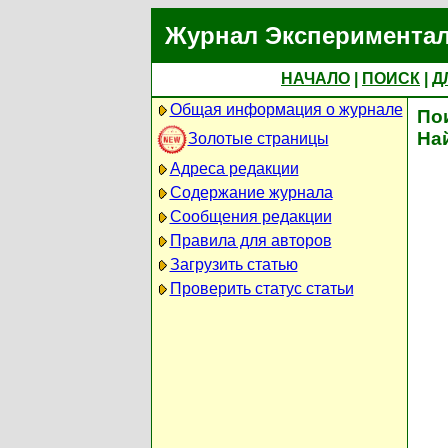
Журнал Экспериментал
НАЧАЛО
|
ПОИСК
|
Д
Общая информация о журнале
По
На
Золотые страницы
Адреса редакции
Содержание журнала
Сообщения редакции
Правила для авторов
Загрузить статью
Проверить статус статьи