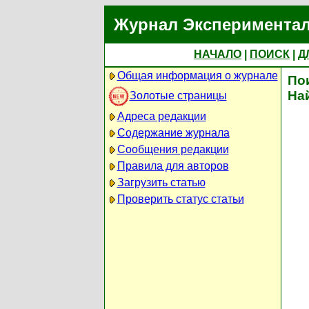
Журнал Экспериментал
НАЧАЛО
|
ПОИСК
|
Д
Общая информация о журнале
По
На
Золотые страницы
Адреса редакции
Содержание журнала
Сообщения редакции
Правила для авторов
Загрузить статью
Проверить статус статьи