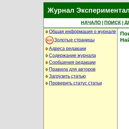
Журнал Экспериментал
НАЧАЛО
|
ПОИСК
|
Д
Общая информация о журнале
По
На
Золотые страницы
Адреса редакции
Содержание журнала
Сообщения редакции
Правила для авторов
Загрузить статью
Проверить статус статьи