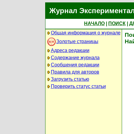
Журнал Экспериментал
НАЧАЛО
|
ПОИСК
|
Д
Общая информация о журнале
По
На
Золотые страницы
Адреса редакции
Содержание журнала
Сообщения редакции
Правила для авторов
Загрузить статью
Проверить статус статьи