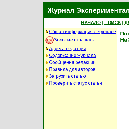
Журнал Экспериментал
НАЧАЛО
|
ПОИСК
|
Д
Общая информация о журнале
По
На
Золотые страницы
Адреса редакции
Содержание журнала
Сообщения редакции
Правила для авторов
Загрузить статью
Проверить статус статьи