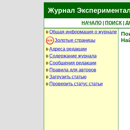
Журнал Экспериментал
НАЧАЛО
|
ПОИСК
|
Д
Общая информация о журнале
По
На
Золотые страницы
Адреса редакции
Содержание журнала
Сообщения редакции
Правила для авторов
Загрузить статью
Проверить статус статьи