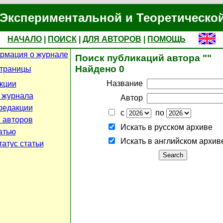
Экспериментальной и Теоретическо
НАЧАЛО
|
ПОИСК
|
ДЛЯ АВТОРОВ
|
ПОМОЩЬ
рмация о журнале
Поиск публикаций автора ""
Найдено 0
страницы
Название
кции
 журнала
Автор
редакции
с
по
 авторов
Искать в русском архиве
атью
Искать в английском архив
атус статьи