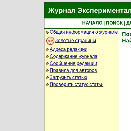
Журнал Экспериментал
НАЧАЛО
|
ПОИСК
|
Д
Общая информация о журнале
По
На
Золотые страницы
Адреса редакции
Содержание журнала
Сообщения редакции
Правила для авторов
Загрузить статью
Проверить статус статьи