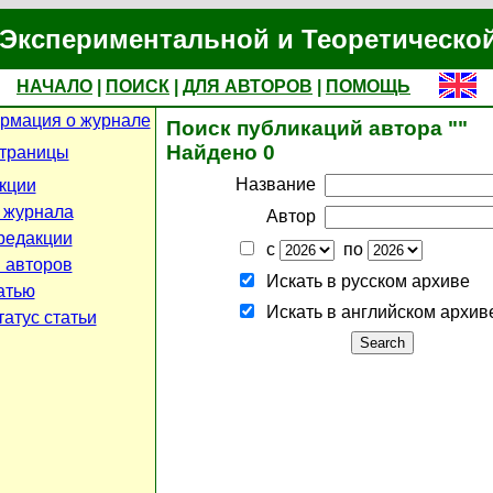
Экспериментальной и Теоретическо
НАЧАЛО
|
ПОИСК
|
ДЛЯ АВТОРОВ
|
ПОМОЩЬ
рмация о журнале
Поиск публикаций автора ""
Найдено 0
страницы
Название
кции
 журнала
Автор
редакции
с
по
 авторов
Искать в русском архиве
атью
Искать в английском архив
атус статьи