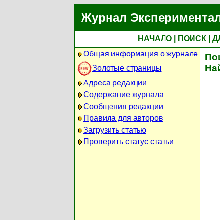
Журнал Экспериментал
НАЧАЛО
|
ПОИСК
|
Д
Общая информация о журнале
По
На
Золотые страницы
Адреса редакции
Содержание журнала
Сообщения редакции
Правила для авторов
Загрузить статью
Проверить статус статьи