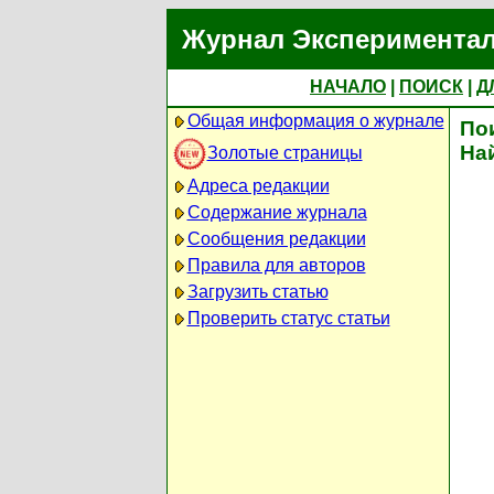
Журнал Экспериментал
НАЧАЛО
|
ПОИСК
|
Д
Общая информация о журнале
По
На
Золотые страницы
Адреса редакции
Содержание журнала
Сообщения редакции
Правила для авторов
Загрузить статью
Проверить статус статьи