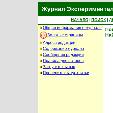
Журнал Экспериментал
НАЧАЛО
|
ПОИСК
|
Д
Общая информация о журнале
По
На
Золотые страницы
Адреса редакции
Содержание журнала
Сообщения редакции
Правила для авторов
Загрузить статью
Проверить статус статьи