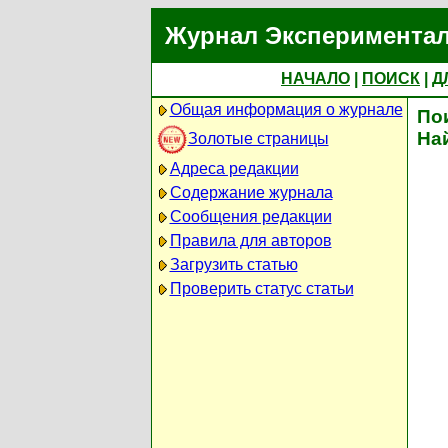
Журнал Экспериментал
НАЧАЛО
|
ПОИСК
|
Д
Общая информация о журнале
По
На
Золотые страницы
Адреса редакции
Содержание журнала
Сообщения редакции
Правила для авторов
Загрузить статью
Проверить статус статьи