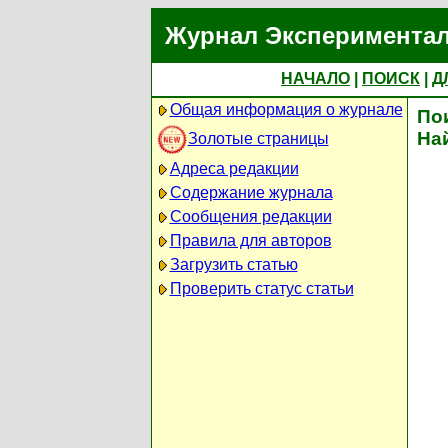
Журнал Экспериментал
НАЧАЛО
|
ПОИСК
|
Д
Общая информация о журнале
По
На
Золотые страницы
Адреса редакции
Содержание журнала
Сообщения редакции
Правила для авторов
Загрузить статью
Проверить статус статьи