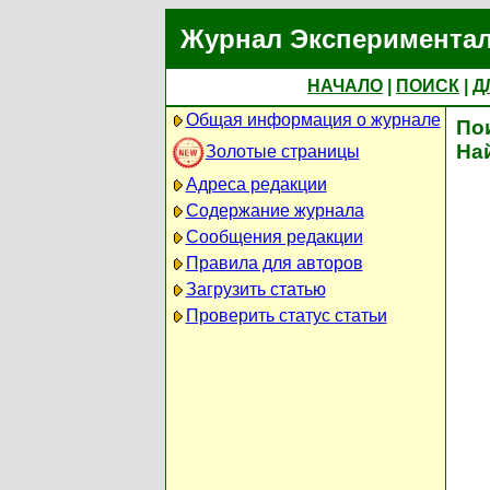
Журнал Экспериментал
НАЧАЛО
|
ПОИСК
|
Д
Общая информация о журнале
По
На
Золотые страницы
Адреса редакции
Содержание журнала
Сообщения редакции
Правила для авторов
Загрузить статью
Проверить статус статьи