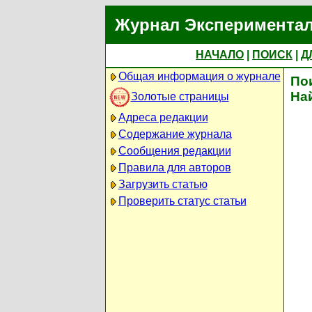
Журнал Экспериментал
НАЧАЛО
|
ПОИСК
|
Д
Общая информация о журнале
По
На
Золотые страницы
Адреса редакции
Содержание журнала
Сообщения редакции
Правила для авторов
Загрузить статью
Проверить статус статьи