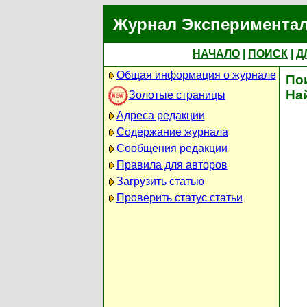
Журнал Экспериментал
НАЧАЛО
|
ПОИСК
|
Д
Общая информация о журнале
По
На
Золотые страницы
Адреса редакции
Содержание журнала
Сообщения редакции
Правила для авторов
Загрузить статью
Проверить статус статьи