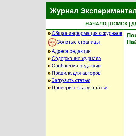
Журнал Экспериментал
НАЧАЛО
|
ПОИСК
|
Д
Общая информация о журнале
По
На
Золотые страницы
Адреса редакции
Содержание журнала
Сообщения редакции
Правила для авторов
Загрузить статью
Проверить статус статьи