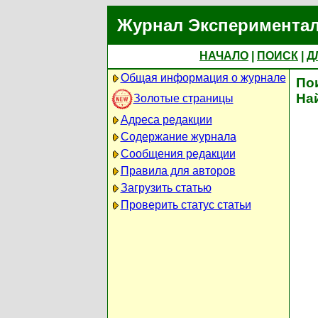
Журнал Экспериментал
НАЧАЛО
|
ПОИСК
|
Д
Общая информация о журнале
По
На
Золотые страницы
Адреса редакции
Содержание журнала
Сообщения редакции
Правила для авторов
Загрузить статью
Проверить статус статьи