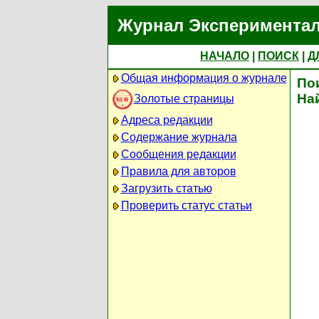
Журнал Экспериментал
НАЧАЛО
|
ПОИСК
|
Д
Общая информация о журнале
По
На
Золотые страницы
Адреса редакции
Содержание журнала
Сообщения редакции
Правила для авторов
Загрузить статью
Проверить статус статьи