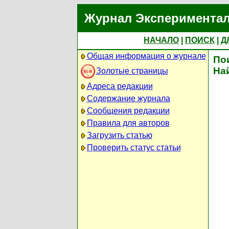
Журнал Экспериментал
НАЧАЛО
|
ПОИСК
|
Д
Общая информация о журнале
По
На
Золотые страницы
Адреса редакции
Содержание журнала
Сообщения редакции
Правила для авторов
Загрузить статью
Проверить статус статьи