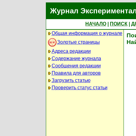
Журнал Экспериментал
НАЧАЛО
|
ПОИСК
|
Д
Общая информация о журнале
По
На
Золотые страницы
Адреса редакции
Содержание журнала
Сообщения редакции
Правила для авторов
Загрузить статью
Проверить статус статьи