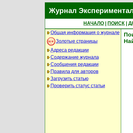
Журнал Экспериментал
НАЧАЛО
|
ПОИСК
|
Д
Общая информация о журнале
По
На
Золотые страницы
Адреса редакции
Содержание журнала
Сообщения редакции
Правила для авторов
Загрузить статью
Проверить статус статьи