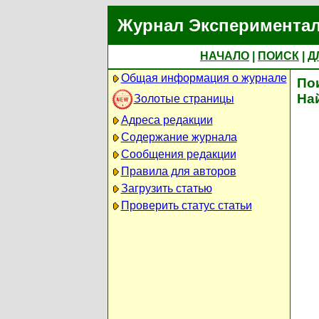
Журнал Экспериментал
НАЧАЛО
|
ПОИСК
|
Д
Общая информация о журнале
По
На
Золотые страницы
Адреса редакции
Содержание журнала
Сообщения редакции
Правила для авторов
Загрузить статью
Проверить статус статьи