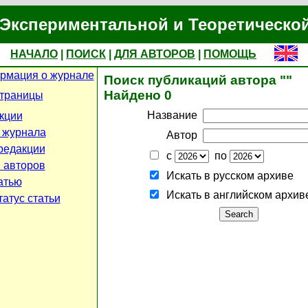
Экспериментальной и Теоретическо
НАЧАЛО
|
ПОИСК
|
ДЛЯ АВТОРОВ
|
ПОМОЩЬ
рмация о журнале
Поиск публикаций автора ""
Найдено 0
страницы
Название
кции
 журнала
Автор
редакции
с
по
 авторов
Искать в русском архиве
атью
Искать в английском архив
атус статьи