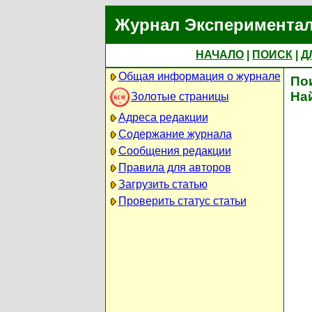
Журнал Экспериментал
НАЧАЛО
|
ПОИСК
|
Д
Общая информация о журнале
По
На
Золотые страницы
Адреса редакции
Содержание журнала
Сообщения редакции
Правила для авторов
Загрузить статью
Проверить статус статьи