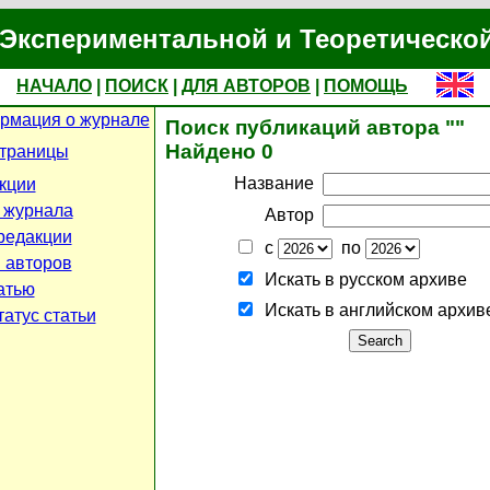
Экспериментальной и Теоретическо
НАЧАЛО
|
ПОИСК
|
ДЛЯ АВТОРОВ
|
ПОМОЩЬ
рмация о журнале
Поиск публикаций автора ""
Найдено 0
страницы
Название
кции
 журнала
Автор
редакции
с
по
 авторов
Искать в русском архиве
атью
Искать в английском архив
атус статьи