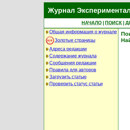
Журнал Экспериментал
НАЧАЛО
|
ПОИСК
|
Д
Общая информация о журнале
По
На
Золотые страницы
Адреса редакции
Содержание журнала
Сообщения редакции
Правила для авторов
Загрузить статью
Проверить статус статьи