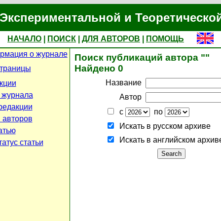
Экспериментальной и Теоретическо
НАЧАЛО
|
ПОИСК
|
ДЛЯ АВТОРОВ
|
ПОМОЩЬ
рмация о журнале
Поиск публикаций автора ""
Найдено 0
страницы
Название
кции
 журнала
Автор
редакции
с
по
 авторов
Искать в русском архиве
атью
Искать в английском архив
атус статьи