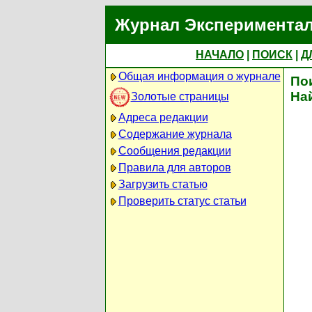
Журнал Экспериментал
НАЧАЛО
|
ПОИСК
|
Д
Общая информация о журнале
По
На
Золотые страницы
Адреса редакции
Содержание журнала
Сообщения редакции
Правила для авторов
Загрузить статью
Проверить статус статьи