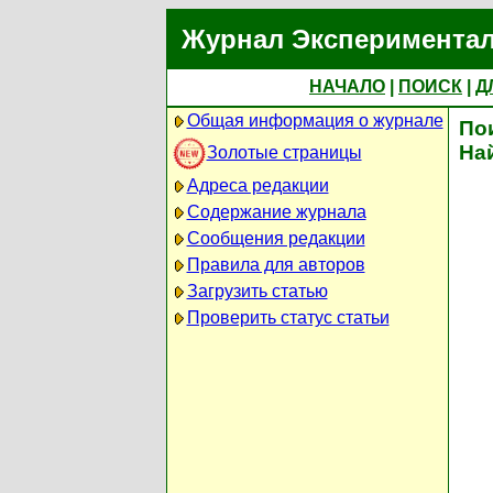
Журнал Экспериментал
НАЧАЛО
|
ПОИСК
|
Д
Общая информация о журнале
По
На
Золотые страницы
Адреса редакции
Содержание журнала
Сообщения редакции
Правила для авторов
Загрузить статью
Проверить статус статьи