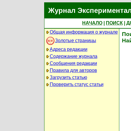
Журнал Экспериментал
НАЧАЛО
|
ПОИСК
|
Д
Общая информация о журнале
По
На
Золотые страницы
Адреса редакции
Содержание журнала
Сообщения редакции
Правила для авторов
Загрузить статью
Проверить статус статьи