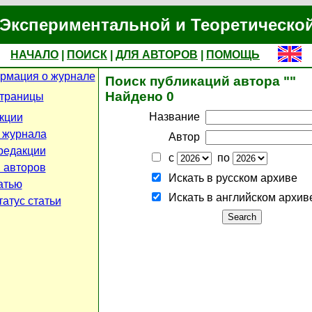
Экспериментальной и Теоретическо
НАЧАЛО
|
ПОИСК
|
ДЛЯ АВТОРОВ
|
ПОМОЩЬ
рмация о журнале
Поиск публикаций автора ""
Найдено 0
страницы
Название
кции
 журнала
Автор
редакции
с
по
 авторов
Искать в русском архиве
атью
Искать в английском архив
атус статьи