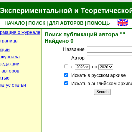
Экспериментальной и Теоретическо
НАЧАЛО
|
ПОИСК
|
ДЛЯ АВТОРОВ
|
ПОМОЩЬ
рмация о журнале
Поиск публикаций автора ""
Найдено 0
страницы
Название
кции
 журнала
Автор
редакции
с
по
 авторов
Искать в русском архиве
атью
Искать в английском архив
атус статьи