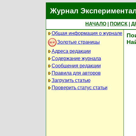
Журнал Экспериментал
НАЧАЛО
|
ПОИСК
|
Д
Общая информация о журнале
По
На
Золотые страницы
Адреса редакции
Содержание журнала
Сообщения редакции
Правила для авторов
Загрузить статью
Проверить статус статьи