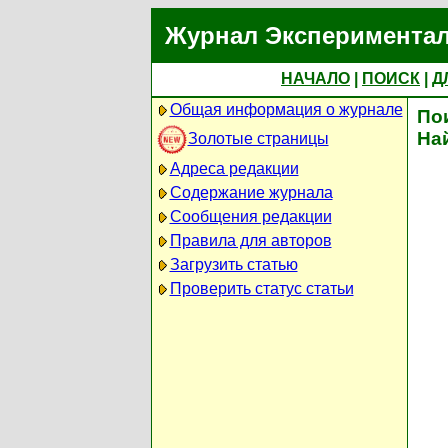
Журнал Экспериментал
НАЧАЛО
|
ПОИСК
|
Д
Общая информация о журнале
По
На
Золотые страницы
Адреса редакции
Содержание журнала
Сообщения редакции
Правила для авторов
Загрузить статью
Проверить статус статьи