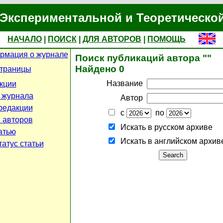
Экспериментальной и Теоретическо
НАЧАЛО
|
ПОИСК
|
ДЛЯ АВТОРОВ
|
ПОМОЩЬ
рмация о журнале
Поиск публикаций автора ""
Найдено 0
страницы
Название
кции
 журнала
Автор
редакции
с
по
 авторов
Искать в русском архиве
атью
Искать в английском архив
атус статьи