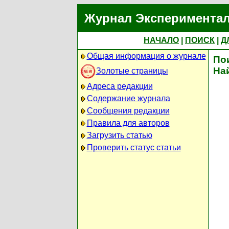
Журнал Экспериментал
НАЧАЛО
|
ПОИСК
|
Д
Общая информация о журнале
По
На
Золотые страницы
Адреса редакции
Содержание журнала
Сообщения редакции
Правила для авторов
Загрузить статью
Проверить статус статьи