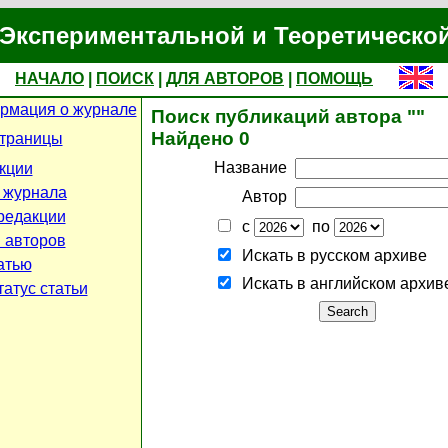
Экспериментальной и Теоретическо
НАЧАЛО
|
ПОИСК
|
ДЛЯ АВТОРОВ
|
ПОМОЩЬ
рмация о журнале
Поиск публикаций автора ""
Найдено 0
страницы
Название
кции
 журнала
Автор
редакции
с
по
 авторов
Искать в русском архиве
атью
Искать в английском архив
атус статьи