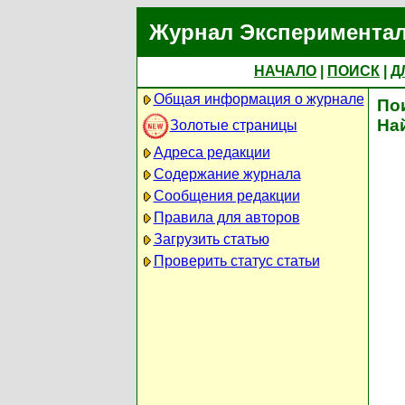
Журнал Экспериментал
НАЧАЛО
|
ПОИСК
|
Д
Общая информация о журнале
По
На
Золотые страницы
Адреса редакции
Содержание журнала
Сообщения редакции
Правила для авторов
Загрузить статью
Проверить статус статьи