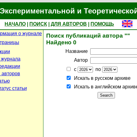
Экспериментальной и Теоретическо
НАЧАЛО
|
ПОИСК
|
ДЛЯ АВТОРОВ
|
ПОМОЩЬ
рмация о журнале
Поиск публикаций автора ""
Найдено 0
страницы
Название
кции
 журнала
Автор
редакции
с
по
 авторов
Искать в русском архиве
атью
Искать в английском архив
атус статьи