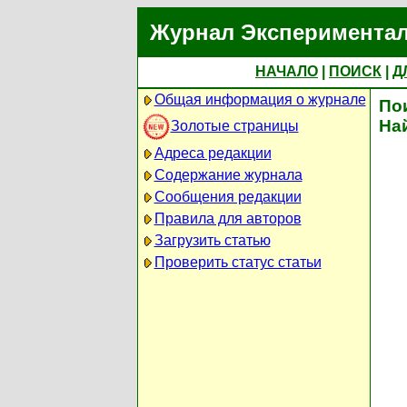
Журнал Экспериментал
НАЧАЛО
|
ПОИСК
|
Д
Общая информация о журнале
По
На
Золотые страницы
Адреса редакции
Содержание журнала
Сообщения редакции
Правила для авторов
Загрузить статью
Проверить статус статьи