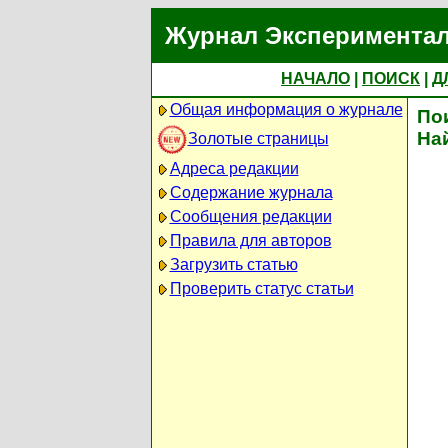
Журнал Экспериментал
НАЧАЛО
|
ПОИСК
|
Д
Общая информация о журнале
По
На
Золотые страницы
Адреса редакции
Содержание журнала
Сообщения редакции
Правила для авторов
Загрузить статью
Проверить статус статьи