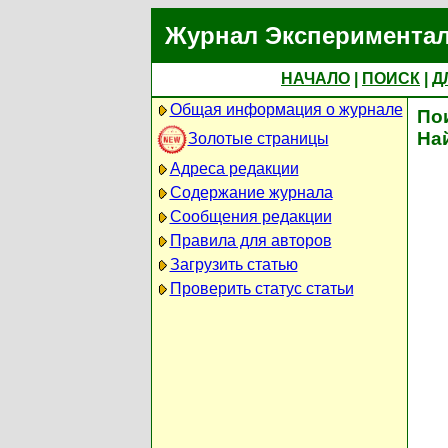
Журнал Экспериментал
НАЧАЛО
|
ПОИСК
|
Д
Общая информация о журнале
По
На
Золотые страницы
Адреса редакции
Содержание журнала
Сообщения редакции
Правила для авторов
Загрузить статью
Проверить статус статьи