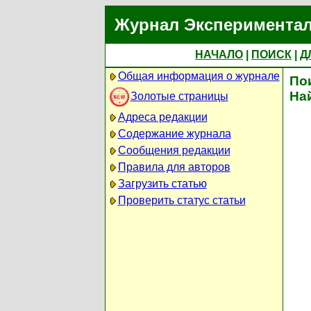
Журнал Экспериментал
НАЧАЛО
|
ПОИСК
|
Д
Общая информация о журнале
По
На
Золотые страницы
Адреса редакции
Содержание журнала
Сообщения редакции
Правила для авторов
Загрузить статью
Проверить статус статьи