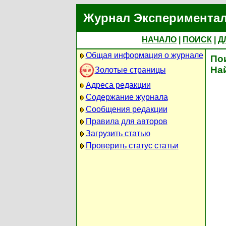
Журнал Экспериментал
НАЧАЛО
|
ПОИСК
|
Д
Общая информация о журнале
По
На
Золотые страницы
Адреса редакции
Содержание журнала
Сообщения редакции
Правила для авторов
Загрузить статью
Проверить статус статьи