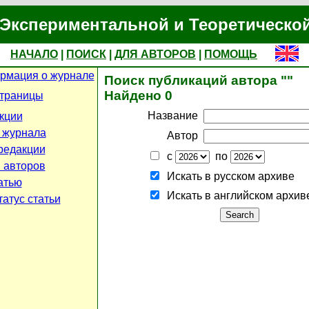
Экспериментальной и Теоретическо
НАЧАЛО
|
ПОИСК
|
ДЛЯ АВТОРОВ
|
ПОМОЩЬ
рмация о журнале
Поиск публикаций автора ""
Найдено 0
страницы
Название
кции
 журнала
Автор
редакции
с
по
 авторов
Искать в русском архиве
атью
Искать в английском архив
атус статьи