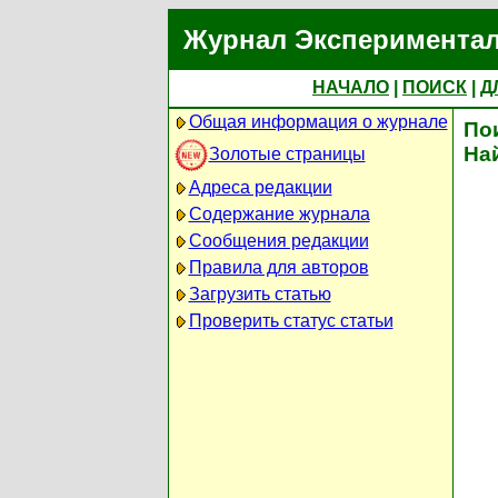
Журнал Экспериментал
НАЧАЛО
|
ПОИСК
|
Д
Общая информация о журнале
По
На
Золотые страницы
Адреса редакции
Содержание журнала
Сообщения редакции
Правила для авторов
Загрузить статью
Проверить статус статьи